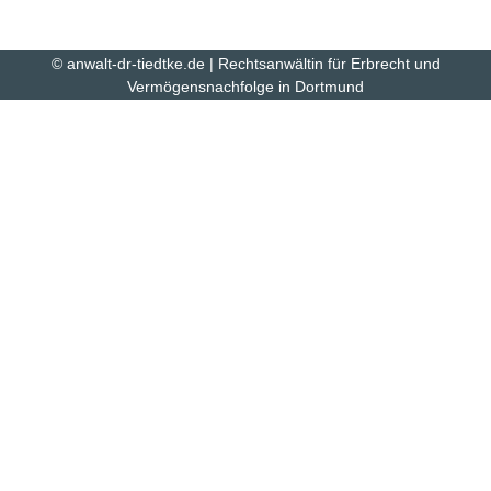
© anwalt-dr-tiedtke.de | Rechtsanwältin für Erbrecht und
Vermögensnachfolge in Dortmund