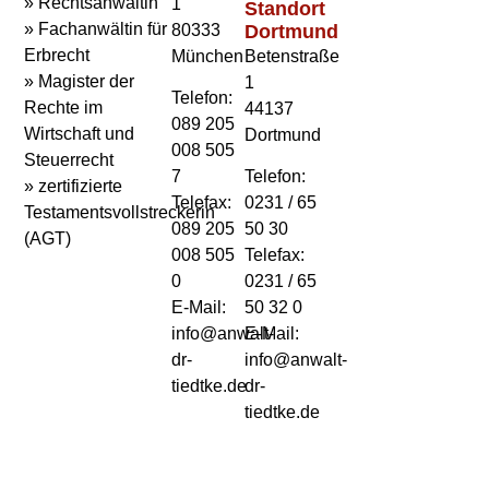
» Rechtsanwältin
1
Standort
» Fachanwältin für
80333
Dortmund
Erbrecht
München
Betenstraße
» Magister der
1
Telefon:
Rechte im
44137
089 205
Wirtschaft und
Dortmund
008 505
Steuerrecht
7
Telefon:
» zertifizierte
Telefax:
0231 / 65
Testamentsvollstreckerin
089 205
50 30
(AGT)
008 505
Telefax:
0
0231 / 65
E-Mail:
50 32 0
info@anwalt-
E-Mail:
dr-
info@anwalt-
tiedtke.de
dr-
tiedtke.de